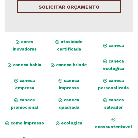
SOLICITAR ORÇAMENTO
cores
atoxidade
caneca
inovadoras
certificada
caneca
caneca bahia
caneca brinde
ecológica
caneca
caneca
caneca
empresa
impressa
personalizada
caneca
caneca
caneca
promocional
quadrada
salvador
como impresso
ecologica
ecossustentavel