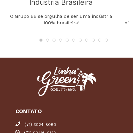
Indústria Brasileira
O Grupo BB se orgulha de ser uma indústria
C
100% brasileira!
ofe
CONTATO
(71)
3024-8080
(71)
99416-0138