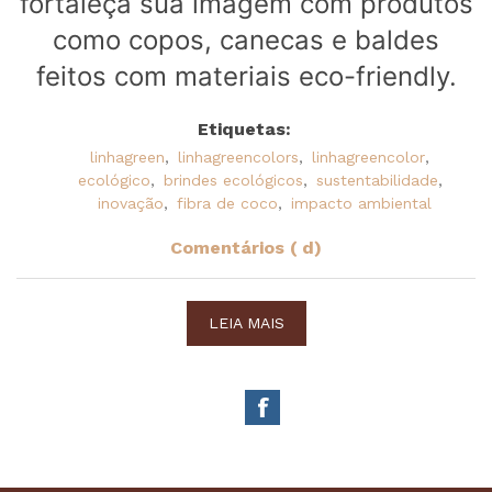
fortaleça sua imagem com produtos
como copos, canecas e baldes
feitos com materiais eco-friendly.
Etiquetas:
linhagreen
,
linhagreencolors
,
linhagreencolor
,
ecológico
,
brindes ecológicos
,
sustentabilidade
,
inovação
,
fibra de coco
,
impacto ambiental
Comentários ( d)
LEIA MAIS