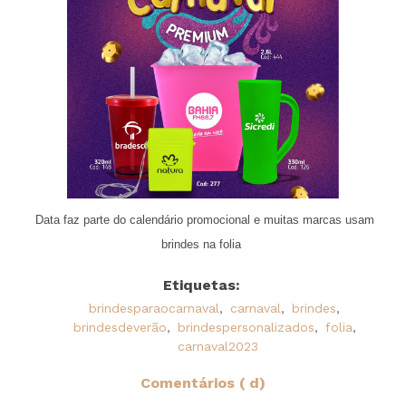
Data faz parte do calendário promocional e muitas marcas usam
brindes na folia
Etiquetas:
brindesparaocarnaval
,
carnaval
,
brindes
,
brindesdeverão
,
brindespersonalizados
,
folia
,
carnaval2023
Comentários ( d)