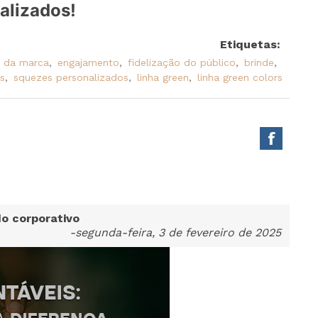
alizados!
Etiquetas:
e da marca
,
engajamento
,
fidelização do público
,
brinde
,
s
,
squezes personalizados
,
linha green
,
linha green colors
o corporativo
-segunda-feira, 3 de fevereiro de 2025