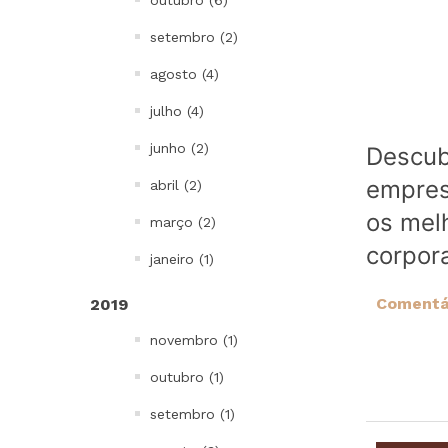
outubro (6)
setembro (2)
agosto (4)
julho (4)
junho (2)
Descub
empres
abril (2)
os melh
março (2)
corpora
janeiro (1)
Comentár
2019
novembro (1)
outubro (1)
setembro (1)