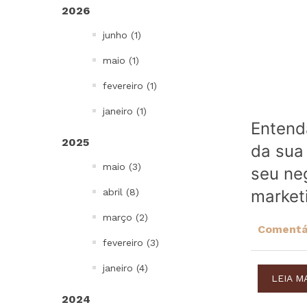
2026
Bowls, Baldes e Potes
junho (1)
Infantil
To go e Viagem
maio (1)
Cordões e Costurados
fevereiro (1)
In Mold Label
janeiro (1)
Projetos Especiais
Entend
2025
da sua 
Todos
maio (3)
seu ne
abril (8)
marketi
março (2)
Comentár
fevereiro (3)
janeiro (4)
LEIA M
2024