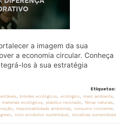
ortalecer a imagem da sua
over a economia circular. Conheça
tegrá-los à sua estratégia
Etiquetas:
tentáveis
,
brindes ecológicos
,
ecológico
,
meio ambiente
,
materiais ecológicos
,
plástico reciclado
,
fibras naturais
,
ovação
,
responsabilidade ambiental
,
consumo conciente
,
 green
,
ciclo produtivo sustentável
,
iniciativas sustentáveis