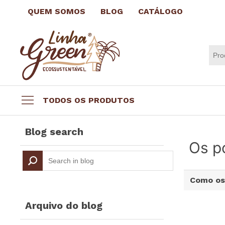
QUEM SOMOS
BLOG
CATÁLOGO
TODOS OS PRODUTOS
Datas comemorativas
Blog search
Brindes por até R$3,99
Os po
Brindes Ecológicos
Copos e Taças
Como os
Canecas e Xícaras
Squeeze Personalizado
Arquivo do blog
Escritório