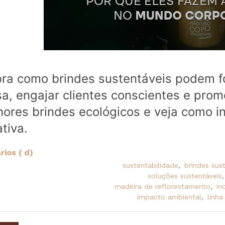
ra como brindes sustentáveis podem f
a, engajar clientes conscientes e prom
ores brindes ecológicos e veja como in
tiva.
ios ( d)
sustentabilidade
,
brindes sus
soluções sustentáveis
,
madeira de reflorestamento
,
in
impacto ambiental
,
linha