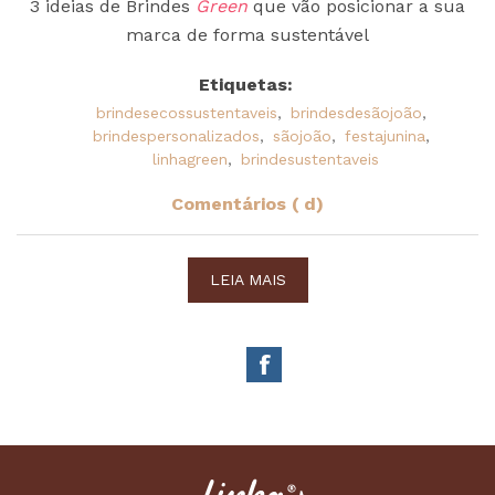
3 ideias de Brindes
Green
que vão posicionar a sua
marca de forma sustentável
Etiquetas:
brindesecossustentaveis
,
brindesdesãojoão
,
brindespersonalizados
,
sãojoão
,
festajunina
,
linhagreen
,
brindesustentaveis
Comentários ( d)
LEIA MAIS