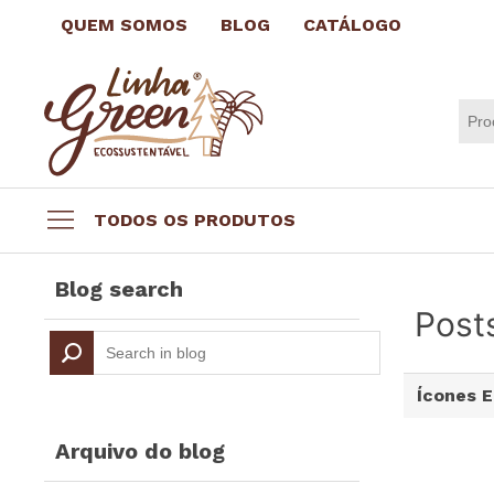
QUEM SOMOS
BLOG
CATÁLOGO
TODOS OS PRODUTOS
Datas comemorativas
Blog search
Brindes por até R$3,99
Posts
Brindes Ecológicos
Copos e Taças
Ícones 
Canecas e Xícaras
Squeeze Personalizado
Arquivo do blog
Escritório