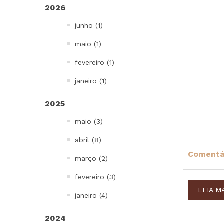
2026
Bowls, Baldes e Potes
junho (1)
Infantil
To go e Viagem
maio (1)
Cordões e Costurados
fevereiro (1)
In Mold Label
janeiro (1)
Projetos Especiais
2025
Todos
maio (3)
abril (8)
Comentár
março (2)
fevereiro (3)
LEIA M
janeiro (4)
2024