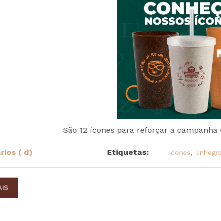
São 12 ícones para reforçar a campanha
ios ( d)
Etiquetas:
icones
,
linhegr
AIS